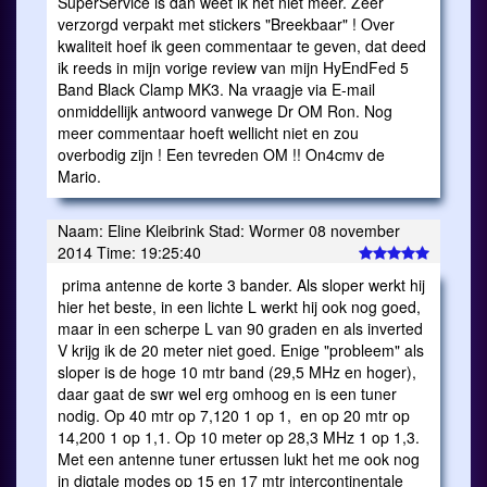
SuperService is dan weet ik het niet meer. Zeer
verzorgd verpakt met stickers "Breekbaar" ! Over
kwaliteit hoef ik geen commentaar te geven, dat deed
ik reeds in mijn vorige review van mijn HyEndFed 5
Band Black Clamp MK3. Na vraagje via E-mail
onmiddellijk antwoord vanwege Dr OM Ron. Nog
meer commentaar hoeft wellicht niet en zou
overbodig zijn ! Een tevreden OM !! On4cmv de
Mario.
Naam: Eline Kleibrink Stad: Wormer 08 november
2014 Time: 19:25:40
prima antenne de korte 3 bander. Als sloper werkt hij
hier het beste, in een lichte L werkt hij ook nog goed,
maar in een scherpe L van 90 graden en als inverted
V krijg ik de 20 meter niet goed. Enige "probleem" als
sloper is de hoge 10 mtr band (29,5 MHz en hoger),
daar gaat de swr wel erg omhoog en is een tuner
nodig. Op 40 mtr op 7,120 1 op 1, en op 20 mtr op
14,200 1 op 1,1. Op 10 meter op 28,3 MHz 1 op 1,3.
Met een antenne tuner ertussen lukt het me ook nog
in digtale modes op 15 en 17 mtr intercontinentale