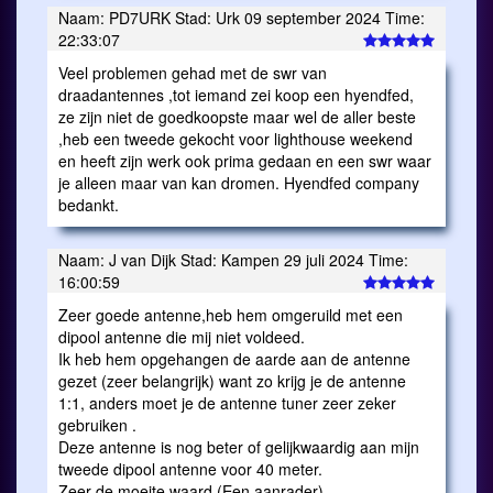
Naam: PD7URK Stad: Urk 09 september 2024 Time:
22:33:07
Veel problemen gehad met de swr van
draadantennes ,tot iemand zei koop een hyendfed,
ze zijn niet de goedkoopste maar wel de aller beste
,heb een tweede gekocht voor lighthouse weekend
en heeft zijn werk ook prima gedaan en een swr waar
je alleen maar van kan dromen. Hyendfed company
bedankt.
Naam: J van Dijk Stad: Kampen 29 juli 2024 Time:
16:00:59
Zeer goede antenne,heb hem omgeruild met een
dipool antenne die mij niet voldeed.
Ik heb hem opgehangen de aarde aan de antenne
gezet (zeer belangrijk) want zo krijg je de antenne
1:1, anders moet je de antenne tuner zeer zeker
gebruiken .
Deze antenne is nog beter of gelijkwaardig aan mijn
tweede dipool antenne voor 40 meter.
Zeer de moeite waard.(Een aanrader)