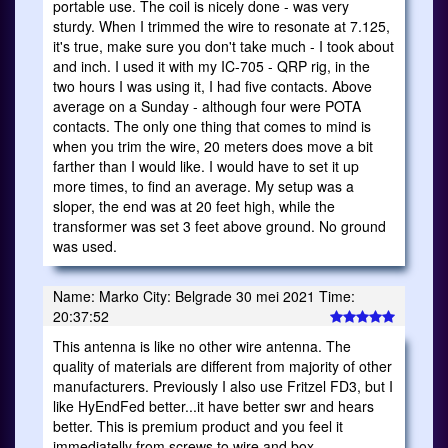
portable use. The coil is nicely done - was very
sturdy. When I trimmed the wire to resonate at 7.125,
it's true, make sure you don't take much - I took about
and inch. I used it with my IC-705 - QRP rig, in the
two hours I was using it, I had five contacts. Above
average on a Sunday - although four were POTA
contacts. The only one thing that comes to mind is
when you trim the wire, 20 meters does move a bit
farther than I would like. I would have to set it up
more times, to find an average. My setup was a
sloper, the end was at 20 feet high, while the
transformer was set 3 feet above ground. No ground
was used.
Name: Marko City: Belgrade 30 mei 2021 Time:
20:37:52
This antenna is like no other wire antenna. The
quality of materials are different from majority of other
manufacturers. Previously I also use Fritzel FD3, but I
like HyEndFed better...it have better swr and hears
better. This is premium product and you feel it
immediatelly from screws to wire and box.