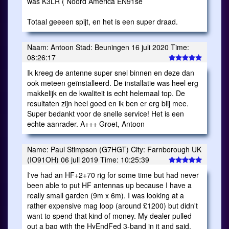
was K3LR ( Noord America EN91se
Totaal geeeen spijt, en het is een super draad.
Naam: Antoon Stad: Beuningen 16 juli 2020 Time:
08:26:17
Ik kreeg de antenne super snel binnen en deze dan
ook meteen geïnstalleerd. De installatie was heel erg
makkelijk en de kwaliteit is echt helemaal top. De
resultaten zijn heel goed en ik ben er erg blij mee.
Super bedankt voor de snelle service! Het is een
echte aanrader. A+++ Groet, Antoon
Name: Paul Stimpson (G7HGT) City: Farnborough UK
(IO91OH) 06 juli 2019 Time: 10:25:39
I've had an HF+2+70 rig for some time but had never
been able to put HF antennas up because I have a
really small garden (9m x 6m). I was looking at a
rather expensive mag loop (around £1200) but didn't
want to spend that kind of money. My dealer pulled
out a bag with the HyEndFed 3-band in it and said,