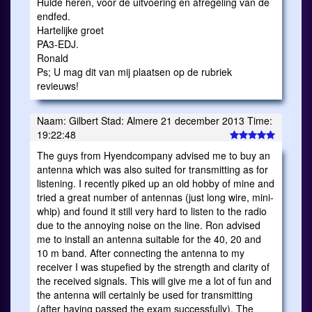
Hulde heren, voor de uitvoering en afregeling van de
endfed.
Hartelijke groet
PA3-EDJ.
Ronald
Ps; U mag dit van mij plaatsen op de rubriek
revieuws!
Naam: Gilbert Stad: Almere 21 december 2013 Time:
19:22:48
The guys from Hyendcompany advised me to buy an
antenna which was also suited for transmitting as for
listening. I recently piked up an old hobby of mine and
tried a great number of antennas (just long wire, mini-
whip) and found it still very hard to listen to the radio
due to the annoying noise on the line. Ron advised
me to install an antenna suitable for the 40, 20 and
10 m band. After connecting the antenna to my
receiver I was stupefied by the strength and clarity of
the received signals. This will give me a lot of fun and
the antenna will certainly be used for transmitting
(after having passed the exam successfully). The