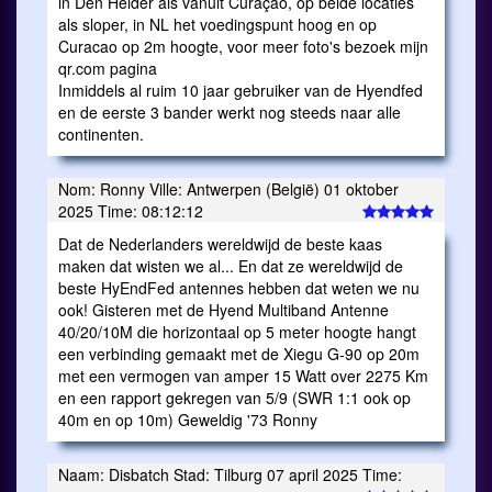
in Den Helder als vanuit Curaçao, op beide locaties
als sloper, in NL het voedingspunt hoog en op
Curacao op 2m hoogte, voor meer foto's bezoek mijn
qr.com pagina
Inmiddels al ruim 10 jaar gebruiker van de Hyendfed
en de eerste 3 bander werkt nog steeds naar alle
continenten.
Nom: Ronny Ville: Antwerpen (België) 01 oktober
2025 Time: 08:12:12
Dat de Nederlanders wereldwijd de beste kaas
maken dat wisten we al... En dat ze wereldwijd de
beste HyEndFed antennes hebben dat weten we nu
ook! Gisteren met de Hyend Multiband Antenne
40/20/10M die horizontaal op 5 meter hoogte hangt
een verbinding gemaakt met de Xiegu G-90 op 20m
met een vermogen van amper 15 Watt over 2275 Km
en een rapport gekregen van 5/9 (SWR 1:1 ook op
40m en op 10m) Geweldig '73 Ronny
Naam: Disbatch Stad: Tilburg 07 april 2025 Time: