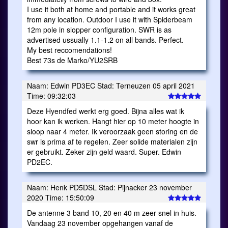
I use it both at home and portable and it works great
from any location. Outdoor I use it with Spiderbeam
12m pole in slopper configuration. SWR is as
advertised ussually 1.1-1.2 on all bands. Perfect.
My best reccomendations!
Best 73s de Marko/YU2SRB
Naam: Edwin PD3EC Stad: Terneuzen 05 april 2021
Time: 09:32:03
Deze Hyendfed werkt erg goed. Bijna alles wat ik
hoor kan ik werken. Hangt hier op 10 meter hoogte in
sloop naar 4 meter. Ik veroorzaak geen storing en de
swr is prima af te regelen. Zeer solide materialen zijn
er gebruikt. Zeker zijn geld waard. Super. Edwin
PD2EC.
Naam: Henk PD5DSL Stad: Pijnacker 23 november
2020 Time: 15:50:09
De antenne 3 band 10, 20 en 40 m zeer snel in huis.
Vandaag 23 november opgehangen vanaf de