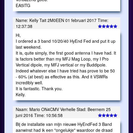
EA5ITG
Name: Kelly Tait 2M0EEN 01 februari 2017 Time:
12:37:38
Hi,
I ordered a 3 band 10/20/40 HyEnd Fed and put it up
last weekend.
It is, quite simply, the first good antenna I have had. It
is factors better than my MFJ Mag Loop, my I Pro
Vertical dipole, my MFJ vertical or my Buddipole.
Indeed whatever else I have tried has prove to be 50
- 60% (at best) as effective as this. And it VSWRs
incredibly well.
It is fantastic. Thank you.
Kelly.
Naam: Mario ON4CMV Verhelle Stad: Beernem 25
juni 2016 Time: 10:56:58
Bij de installatie van mijn nieuwe HyEndFed 3 Band
aanwinst had ik een "ongelukje" waardoor de draad