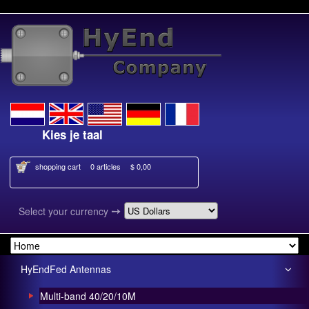
je taal
Select your language
shopping cart
0 articles
$ 0,00
➙
Select your currency
HyEndFed Antennas
Multi-band 40/20/10M