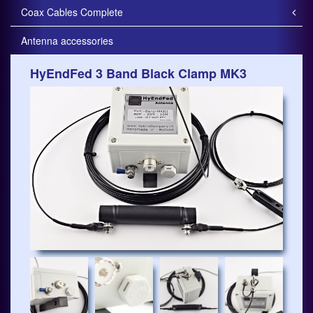
Coax Cables Complete
Antenna accessories
HyEndFed 3 Band Black Clamp MK3