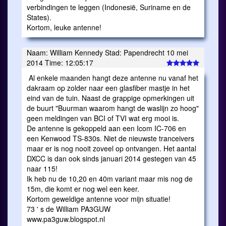
verbindingen te leggen (Indonesië, Suriname en de
States).
Kortom, leuke antenne!
Naam: William Kennedy Stad: Papendrecht 10 mei
2014 Time: 12:05:17
Al enkele maanden hangt deze antenne nu vanaf het
dakraam op zolder naar een glasfiber mastje in het
eind van de tuin. Naast de grappige opmerkingen uit
de buurt "Buurman waarom hangt de waslijn zo hoog"
geen meldingen van BCI of TVI wat erg mooi is.
De antenne is gekoppeld aan een Icom IC-706 en
een Kenwood TS-830s. Niet de nieuwste tranceivers
maar er is nog nooit zoveel op ontvangen. Het aantal
DXCC is dan ook sinds januari 2014 gestegen van 45
naar 115!
Ik heb nu de 10,20 en 40m variant maar mis nog de
15m, die komt er nog wel een keer.
Kortom geweldige antenne voor mijn situatie!
73 ' s de William PA3GUW
www.pa3guw.blogspot.nl