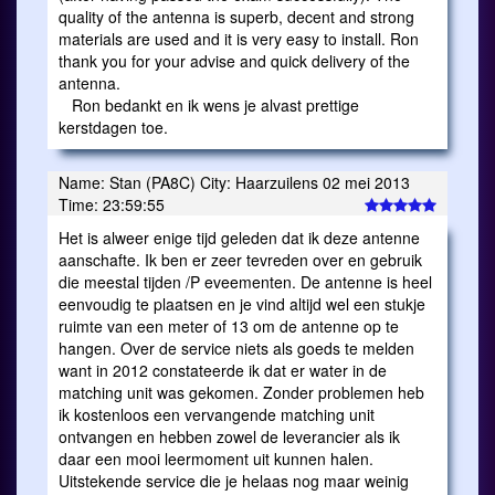
quality of the antenna is superb, decent and strong
materials are used and it is very easy to install. Ron
thank you for your advise and quick delivery of the
antenna.
Ron bedankt en ik wens je alvast prettige
kerstdagen toe.
Name: Stan (PA8C) City: Haarzuilens 02 mei 2013
Time: 23:59:55
Het is alweer enige tijd geleden dat ik deze antenne
aanschafte. Ik ben er zeer tevreden over en gebruik
die meestal tijden /P eveementen. De antenne is heel
eenvoudig te plaatsen en je vind altijd wel een stukje
ruimte van een meter of 13 om de antenne op te
hangen. Over de service niets als goeds te melden
want in 2012 constateerde ik dat er water in de
matching unit was gekomen. Zonder problemen heb
ik kostenloos een vervangende matching unit
ontvangen en hebben zowel de leverancier als ik
daar een mooi leermoment uit kunnen halen.
Uitstekende service die je helaas nog maar weinig