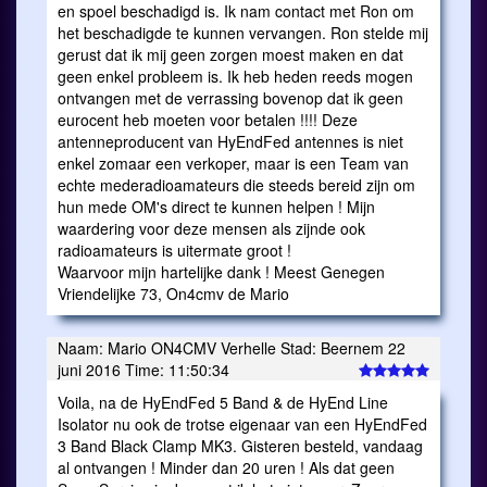
en spoel beschadigd is. Ik nam contact met Ron om
het beschadigde te kunnen vervangen. Ron stelde mij
gerust dat ik mij geen zorgen moest maken en dat
geen enkel probleem is. Ik heb heden reeds mogen
ontvangen met de verrassing bovenop dat ik geen
eurocent heb moeten voor betalen !!!! Deze
antenneproducent van HyEndFed antennes is niet
enkel zomaar een verkoper, maar is een Team van
echte mederadioamateurs die steeds bereid zijn om
hun mede OM's direct te kunnen helpen ! Mijn
waardering voor deze mensen als zijnde ook
radioamateurs is uitermate groot !
Waarvoor mijn hartelijke dank ! Meest Genegen
Vriendelijke 73, On4cmv de Mario
Naam: Mario ON4CMV Verhelle Stad: Beernem 22
juni 2016 Time: 11:50:34
Voila, na de HyEndFed 5 Band & de HyEnd Line
Isolator nu ook de trotse eigenaar van een HyEndFed
3 Band Black Clamp MK3. Gisteren besteld, vandaag
al ontvangen ! Minder dan 20 uren ! Als dat geen