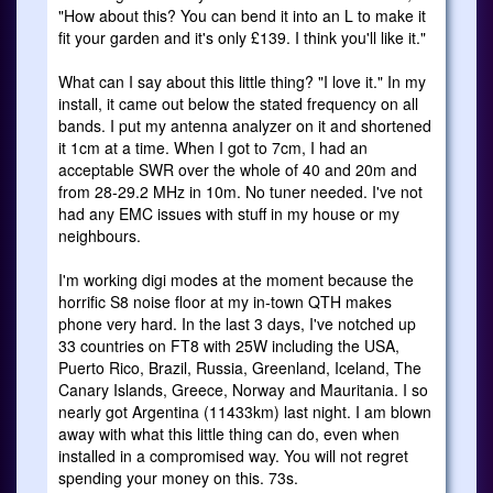
"How about this? You can bend it into an L to make it
fit your garden and it's only £139. I think you'll like it."
What can I say about this little thing? "I love it." In my
install, it came out below the stated frequency on all
bands. I put my antenna analyzer on it and shortened
it 1cm at a time. When I got to 7cm, I had an
acceptable SWR over the whole of 40 and 20m and
from 28-29.2 MHz in 10m. No tuner needed. I've not
had any EMC issues with stuff in my house or my
neighbours.
I'm working digi modes at the moment because the
horrific S8 noise floor at my in-town QTH makes
phone very hard. In the last 3 days, I've notched up
33 countries on FT8 with 25W including the USA,
Puerto Rico, Brazil, Russia, Greenland, Iceland, The
Canary Islands, Greece, Norway and Mauritania. I so
nearly got Argentina (11433km) last night. I am blown
away with what this little thing can do, even when
installed in a compromised way. You will not regret
spending your money on this. 73s.