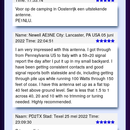
Time: 17:53:14
Voor op de camping in Oostenrijk een uitstekende
antenne.
PE1NLU.
Name: Newell AE3NE City: Lancaster, PA USA 05 juni
2022 Time: 22:04:51
I am very impressed with this antenna. I got through
from Pennsylvania US to Italy with a 59+20 signal
report the day after I put it up in my small backyard. I
have been getting consistent contacts and good
signal reports both stateside and dx, including getting
through pile ups while running 100 Watts through 150
feet of coax. I have this antenna set up as a flat top
40 feet above ground level. Swr is less that 1.5 to 1
across 40, 20 and 10 with no trimming or tuning
needed. Highly recommended.
Naam: PD2TX Stad: Texel 25 mei 2022 Time:
23:09:30