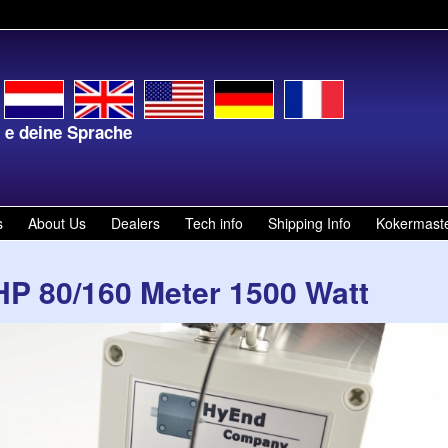
rache
Kies je taal
s
About Us
Dealers
Tech info
Shipping Info
Kokermast
HP 80/160 Meter 1500 Watt