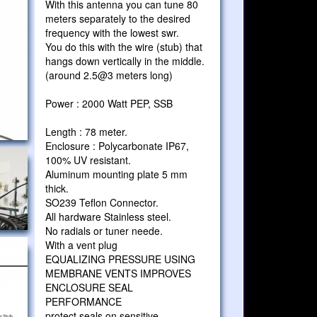
With this antenna you can tune 80
meters separately to the desired
frequency with the lowest swr.
You do this with the wire (stub) that
hangs down vertically in the middle.
(around 2.5@3 meters long)
Power : 2000 Watt PEP, SSB
Length : 78 meter.
Enclosure : Polycarbonate IP67,
100% UV resistant.
Aluminum mounting plate 5 mm
thick.
SO239 Teflon Connector.
All hardware Stainless steel.
No radials or tuner neede.
With a vent plug
EQUALIZING PRESSURE USING
MEMBRANE VENTS IMPROVES
ENCLOSURE SEAL
PERFORMANCE
protect seals on sensitive