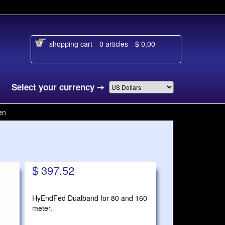
shopping cart
0 articles
$ 0,00
Select your currency
➙
en
$ 397.52
HyEndFed Dualband for 80 and 160
meter.