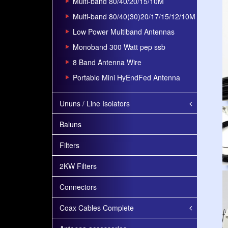
Multi-band 80/40/20/15/10M
Multi-band 80/40(30)20/17/15/12/10M
Low Power Multiband Antennas
Monoband 300 Watt pep ssb
8 Band Antenna Wire
Portable Mini HyEndFed Antenna
Ununs / Line Isolators
Baluns
Filters
2KW Filters
Connectors
Coax Cables Complete